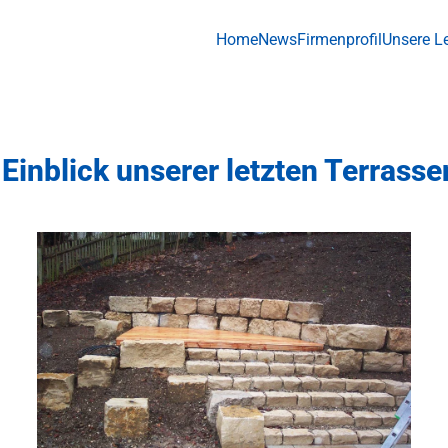
Home
News
Firmenprofil
Unsere L
 Einblick unserer letzten Terrass
+